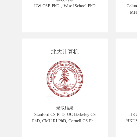
UW CSE PhD，Wisc ISchool PhD
Colu
MFE
北大计算机
录取结果
Stanford CS PhD, UC Berkeley CS
HK
PhD, CMU RI PhD, Cornell CS PhD,
HKU
, UCSD CS PhD, UT Austin CS PhD,
技，
CMU MSCS, CMU MSCV
NTU