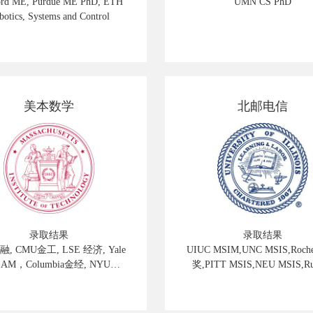
ord ME, Purdue ME PhD, ETH
UMN CS PhD
botics, Systems and Control
美本数学
北邮电信
录取结果
录取结果
融, CMU金工, LSE 经济, Yale
UIUC MSIM,UNC MSIS,Roche
AM，Columbia金经, NYU金
奖,PITT MSIS,NEU MSIS,Ru
rnell金工, Duke统计, Duke BA
MITA AD