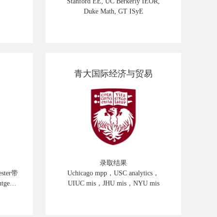
Stanford EE, UC Berkerly IEOR,
Duke Math, GT ISyE
青大国际经济与贸易
录取结果
ster带
Uchicago mpp，USC analytics，
tgers
UIUC mis，JHU mis，NYU mis