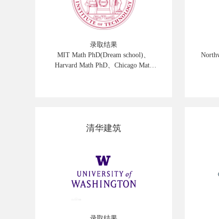
录取结果
MIT Math PhD(Dream school)、
North
Harvard Math PhD、Chicago Math
PhD、Caltech Math PhD、 UCLA
Math PhD
清华建筑
录取结果