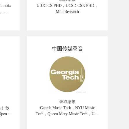
umbia
UIUC CS PHD，UCSD CSE PHD，
N、
Mila Research
中国传媒录音
录取结果
大）数
Gatech Music Tech，NYU Music
penn
Tech，Queen Mary Music Tech，UPF
士，
Music Tech